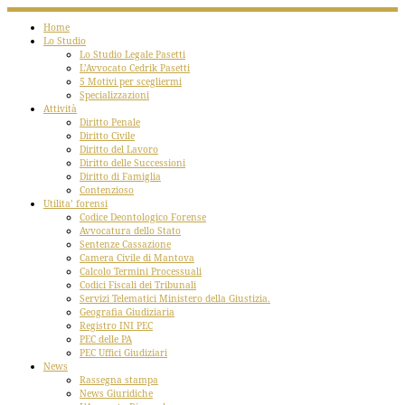
Home
Lo Studio
Lo Studio Legale Pasetti
L’Avvocato Cedrik Pasetti
5 Motivi per scegliermi
Specializzazioni
Attività
Diritto Penale
Diritto Civile
Diritto del Lavoro
Diritto delle Successioni
Diritto di Famiglia
Contenzioso
Utilita’ forensi
Codice Deontologico Forense
Avvocatura dello Stato
Sentenze Cassazione
Camera Civile di Mantova
Calcolo Termini Processuali
Codici Fiscali dei Tribunali
Servizi Telematici Ministero della Giustizia.
Geografia Giudiziaria
Registro INI PEC
PEC delle PA
PEC Uffici Giudiziari
News
Rassegna stampa
News Giuridiche