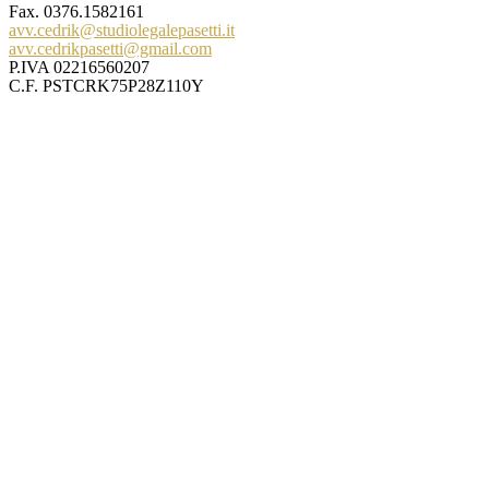
Fax. 0376.1582161
avv.cedrik@studiolegalepasetti.it
avv.cedrikpasetti@gmail.com
P.IVA 02216560207
C.F. PSTCRK75P28Z110Y