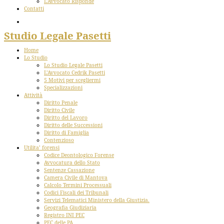
L’Avvocato Risponde
Contatti
Studio Legale Pasetti
Home
Lo Studio
Lo Studio Legale Pasetti
L’Avvocato Cedrik Pasetti
5 Motivi per scegliermi
Specializzazioni
Attività
Diritto Penale
Diritto Civile
Diritto del Lavoro
Diritto delle Successioni
Diritto di Famiglia
Contenzioso
Utilita’ forensi
Codice Deontologico Forense
Avvocatura dello Stato
Sentenze Cassazione
Camera Civile di Mantova
Calcolo Termini Processuali
Codici Fiscali dei Tribunali
Servizi Telematici Ministero della Giustizia.
Geografia Giudiziaria
Registro INI PEC
PEC delle PA