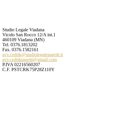
Studio Legale Viadana
Vicolo San Rocco 12/A int.1
460109 Viadana (MN)
Tel.
0376.1813202
Fax. 0376.1582161
avv.cedrik@studiolegalepasetti.it
avv.cedrikpasetti@gmail.com
P.IVA 02216560207
C.F. PSTCRK75P28Z110Y