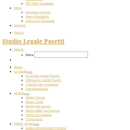
PEC Uffici Giudiziari
News
Rassegna stampa
News Giuridiche
L’Avvocato Risponde
Contatti
Search
Studio Legale Pasetti
Search
Cerca
Home
Lo Studio
Lo Studio Legale Pasetti
L’Avvocato Cedrik Pasetti
5 Motivi per scegliermi
Specializzazioni
Attività
Diritto Penale
Diritto Civile
Diritto del Lavoro
Diritto delle Successioni
Diritto di Famiglia
Contenzioso
Utilita’ forensi
Codice Deontologico Forense