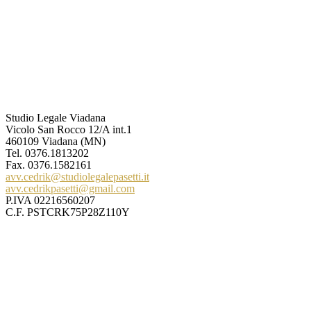
Studio Legale Viadana
Vicolo San Rocco 12/A int.1
460109 Viadana (MN)
Tel.
0376.1813202
Fax. 0376.1582161
avv.cedrik@studiolegalepasetti.it
avv.cedrikpasetti@gmail.com
P.IVA 02216560207
C.F. PSTCRK75P28Z110Y