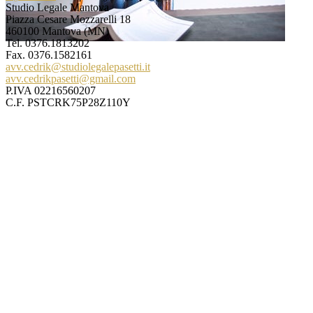
Studio Legale Mantova
Piazza Cesare Mozzarelli 18
460100 Mantova (MN)
Tel.
0376.1813202
Fax. 0376.1582161
avv.cedrik@studiolegalepasetti.it
avv.cedrikpasetti@gmail.com
P.IVA 02216560207
C.F. PSTCRK75P28Z110Y