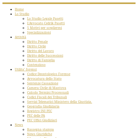
Home
Lo Studio
Lo Studio Legale Pasetti
L’Avvocato Cedrik Pasetti
5 Motivi per scegliermi
Specializzazioni
Attività
Diritto Penale
Diritto Civile
Diritto del Lavoro
Diritto delle Successioni
Diritto di Famiglia
Contenzioso
Utilita’ forensi
Codice Deontologico Forense
Avvocatura dello Stato
Sentenze Cassazione
Camera Civile di Mantova
Calcolo Termini Processuali
Codici Fiscali dei Tribunali
Servizi Telematici Ministero della Giustizia.
Geografia Giudiziaria
Registro INI PEC
PEC delle PA
PEC Uffici Giudiziari
News
Rassegna stampa
News Giuridiche