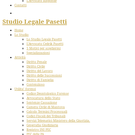
L’Avvocato Risponde
Contatti
Studio Legale Pasetti
Home
Lo Studio
Lo Studio Legale Pasetti
L’Avvocato Cedrik Pasetti
5 Motivi per scegliermi
Specializzazioni
Attività
Diritto Penale
Diritto Civile
Diritto del Lavoro
Diritto delle Successioni
Diritto di Famiglia
Contenzioso
Utilita’ forensi
Codice Deontologico Forense
Avvocatura dello Stato
Sentenze Cassazione
Camera Civile di Mantova
Calcolo Termini Processuali
Codici Fiscali dei Tribunali
Servizi Telematici Ministero della Giustizia.
Geografia Giudiziaria
Registro INI PEC
PEC delle PA