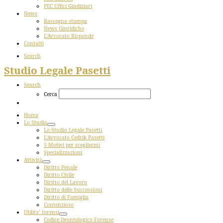
PEC Uffici Giudiziari
News
Rassegna stampa
News Giuridiche
L’Avvocato Risponde
Contatti
Search
Studio Legale Pasetti
Search
Cerca
Home
Lo Studio
Lo Studio Legale Pasetti
L’Avvocato Cedrik Pasetti
5 Motivi per scegliermi
Specializzazioni
Attività
Diritto Penale
Diritto Civile
Diritto del Lavoro
Diritto delle Successioni
Diritto di Famiglia
Contenzioso
Utilita’ forensi
Codice Deontologico Forense