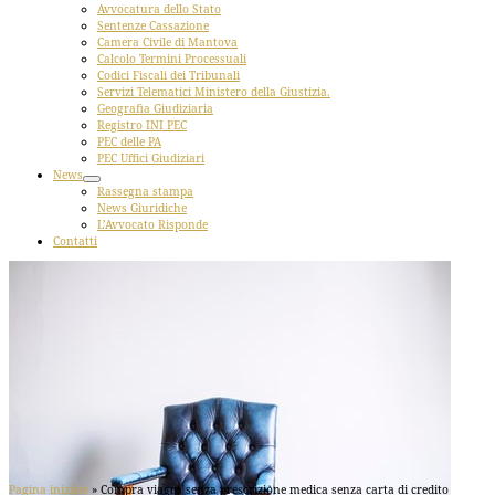
Avvocatura dello Stato
Sentenze Cassazione
Camera Civile di Mantova
Calcolo Termini Processuali
Codici Fiscali dei Tribunali
Servizi Telematici Ministero della Giustizia.
Geografia Giudiziaria
Registro INI PEC
PEC delle PA
PEC Uffici Giudiziari
News
Rassegna stampa
News Giuridiche
L’Avvocato Risponde
Contatti
Pagina iniziale
»
Compra viagra senza prescrizione medica senza carta di credito