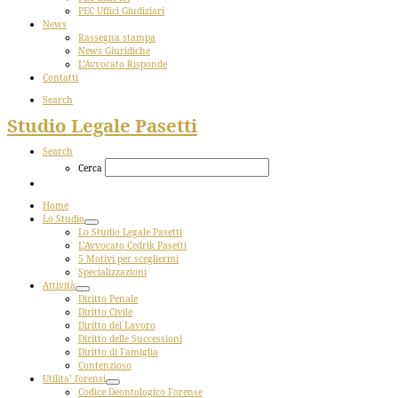
PEC Uffici Giudiziari
News
Rassegna stampa
News Giuridiche
L’Avvocato Risponde
Contatti
Search
Studio Legale Pasetti
Search
Cerca
Home
Lo Studio
Lo Studio Legale Pasetti
L’Avvocato Cedrik Pasetti
5 Motivi per scegliermi
Specializzazioni
Attività
Diritto Penale
Diritto Civile
Diritto del Lavoro
Diritto delle Successioni
Diritto di Famiglia
Contenzioso
Utilita’ forensi
Codice Deontologico Forense