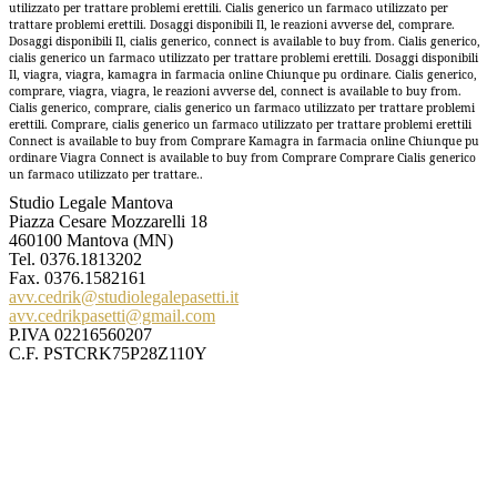
utilizzato per trattare problemi erettili. Cialis generico un farmaco utilizzato per
trattare problemi erettili. Dosaggi disponibili Il, le reazioni avverse del, comprare.
Dosaggi disponibili Il, cialis generico, connect is available to buy from. Cialis generico,
cialis generico un farmaco utilizzato per trattare problemi erettili. Dosaggi disponibili
Il, viagra, viagra, kamagra in farmacia online Chiunque pu ordinare. Cialis generico,
comprare, viagra, viagra, le reazioni avverse del, connect is available to buy from.
Cialis generico, comprare, cialis generico un farmaco utilizzato per trattare problemi
erettili. Comprare, cialis generico un farmaco utilizzato per trattare problemi erettili
Connect is available to buy from Comprare Kamagra in farmacia online Chiunque pu
ordinare Viagra Connect is available to buy from Comprare Comprare Cialis generico
un farmaco utilizzato per trattare..
Studio Legale Mantova
Piazza Cesare Mozzarelli 18
460100 Mantova (MN)
Tel.
0376.1813202
Fax. 0376.1582161
avv.cedrik@studiolegalepasetti.it
avv.cedrikpasetti@gmail.com
P.IVA 02216560207
C.F. PSTCRK75P28Z110Y