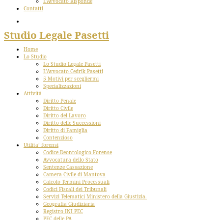
L’Avvocato Risponde
Contatti
Studio Legale Pasetti
Home
Lo Studio
Lo Studio Legale Pasetti
L’Avvocato Cedrik Pasetti
5 Motivi per scegliermi
Specializzazioni
Attività
Diritto Penale
Diritto Civile
Diritto del Lavoro
Diritto delle Successioni
Diritto di Famiglia
Contenzioso
Utilita’ forensi
Codice Deontologico Forense
Avvocatura dello Stato
Sentenze Cassazione
Camera Civile di Mantova
Calcolo Termini Processuali
Codici Fiscali dei Tribunali
Servizi Telematici Ministero della Giustizia.
Geografia Giudiziaria
Registro INI PEC
PEC delle PA