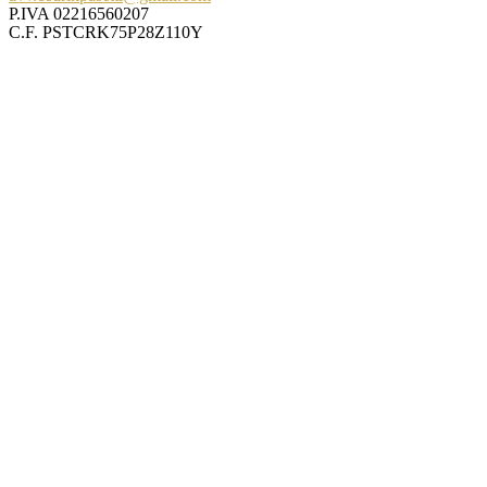
P.IVA 02216560207
C.F. PSTCRK75P28Z110Y