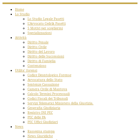
Home
Lo Studio
Lo Studio Legale Pasetti
L’Avvocato Cedrik Pasetti
5 Motivi per scegliermi
Specializzazioni
Attività
Diritto Penale
Diritto Civile
Diritto del Lavoro
Diritto delle Successioni
Diritto di Famiglia
Contenzioso
Utilita’ forensi
Codice Deontologico Forense
Avvocatura dello Stato
Sentenze Cassazione
Camera Civile di Mantova
Calcolo Termini Processuali
Codici Fiscali dei Tribunali
Servizi Telematici Ministero della Giustizia.
Geografia Giudiziaria
Registro INI PEC
PEC delle PA
PEC Uffici Giudiziari
News
Rassegna stampa
News Giuridiche