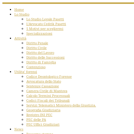
Home
Lo Studio
Lo Studio Legale Pasetti
L’Avvocato Cedrik Pasetti
5 Motivi per scegliermi
Specializzazioni
Attività
Diritto Penale
Diritto Civile
Diritto del Lavoro
Diritto delle Successioni
Diritto di Famiglia
Contenzioso
Utilita’ forensi
Codice Deontologico Forense
Avvocatura dello Stato
Sentenze Cassazione
Camera Civile di Mantova
Calcolo Termini Processuali
Codici Fiscali dei Tribunali
Servizi Telematici Ministero della Giustizia.
Geografia Giudiziaria
Registro INI PEC
PEC delle PA
PEC Uffici Giudiziari
News
Rassegna stampa