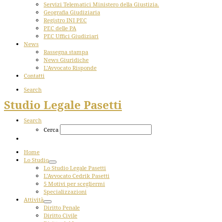
Servizi Telematici Ministero della Giustizia.
Geografia Giudiziaria
Registro INI PEC
PEC delle PA
PEC Uffici Giudiziari
News
Rassegna stampa
News Giuridiche
L’Avvocato Risponde
Contatti
Search
Studio Legale Pasetti
Search
Cerca
Home
Lo Studio
Lo Studio Legale Pasetti
L’Avvocato Cedrik Pasetti
5 Motivi per scegliermi
Specializzazioni
Attività
Diritto Penale
Diritto Civile