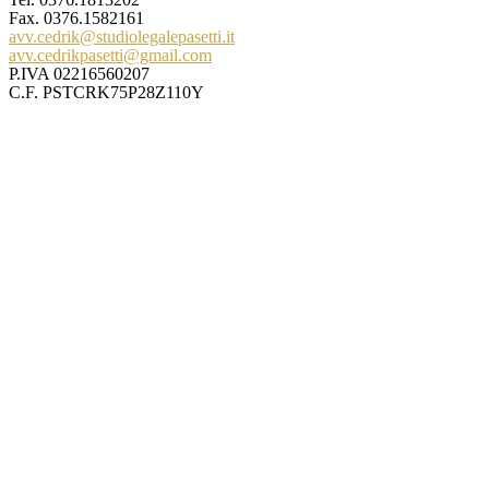
Fax. 0376.1582161
avv.cedrik@studiolegalepasetti.it
avv.cedrikpasetti@gmail.com
P.IVA 02216560207
C.F. PSTCRK75P28Z110Y