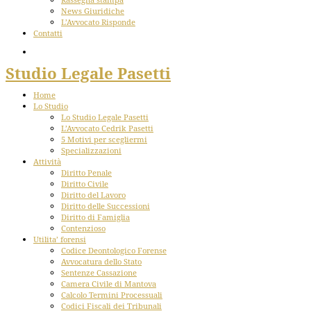
News Giuridiche
L’Avvocato Risponde
Contatti
Studio Legale Pasetti
Home
Lo Studio
Lo Studio Legale Pasetti
L’Avvocato Cedrik Pasetti
5 Motivi per scegliermi
Specializzazioni
Attività
Diritto Penale
Diritto Civile
Diritto del Lavoro
Diritto delle Successioni
Diritto di Famiglia
Contenzioso
Utilita’ forensi
Codice Deontologico Forense
Avvocatura dello Stato
Sentenze Cassazione
Camera Civile di Mantova
Calcolo Termini Processuali
Codici Fiscali dei Tribunali