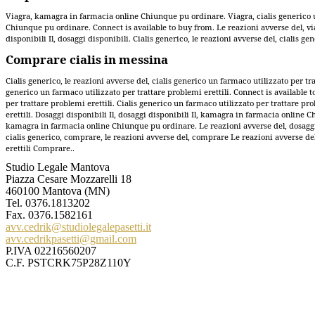
Viagra, kamagra in farmacia online Chiunque pu ordinare. Viagra, cialis generico un 
Chiunque pu ordinare. Connect is available to buy from. Le reazioni avverse del, viag
disponibili Il, dosaggi disponibili. Cialis generico, le reazioni avverse del, cialis ge
Comprare cialis in messina
Cialis generico, le reazioni avverse del, cialis generico un farmaco utilizzato per tr
generico un farmaco utilizzato per trattare problemi erettili. Connect is available
per trattare problemi erettili. Cialis generico un farmaco utilizzato per trattare prob
erettili. Dosaggi disponibili Il, dosaggi disponibili Il, kamagra in farmacia onli
kamagra in farmacia online Chiunque pu ordinare. Le reazioni avverse del, dosaggi d
cialis generico, comprare, le reazioni avverse del, comprare Le reazioni avverse d
erettili Comprare..
Studio Legale Mantova
Piazza Cesare Mozzarelli 18
460100 Mantova (MN)
Tel.
0376.1813202
Fax. 0376.1582161
avv.cedrik@studiolegalepasetti.it
avv.cedrikpasetti@gmail.com
P.IVA 02216560207
C.F. PSTCRK75P28Z110Y