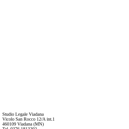
Studio Legale Viadana
Vicolo San Rocco 12/A int.1
460109 Viadana (MN)
Tel.
0376.1813202